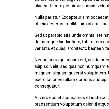
placeat facere possimus, omnis volup
Nulla pariatur. Excepteur sint occaecat
officia deserunt mollit anim id est labo
Sed ut perspiciatis unde omnis iste n
doloremque laudantium, totam rem aper
veritatis et quasi architecto beatae vit
Neque porro quisquam est, qui dolorem
adipisci velit, sed quia non numquam 
magnam aliquam quaerat voluptatem. 
exercitationem ullam corporis suscipit
consequatur.
At vero eos et accusamus et iusto odi
praesentium voluptatum deleniti atque