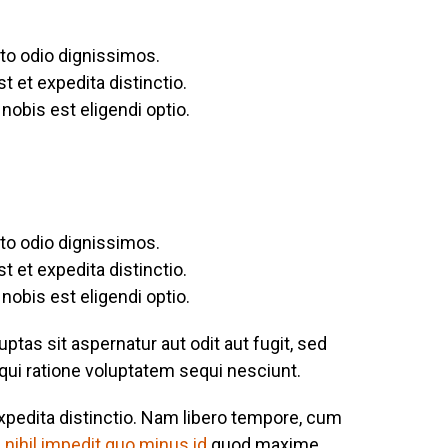
to odio dignissimos.
t et expedita distinctio.
obis est eligendi optio.
to odio dignissimos.
t et expedita distinctio.
obis est eligendi optio.
as sit aspernatur aut odit aut fugit, sed
ui ratione voluptatem sequi nesciunt.
xpedita distinctio. Nam libero tempore, cum
e
nihil impedit quo minus id
quod maxime