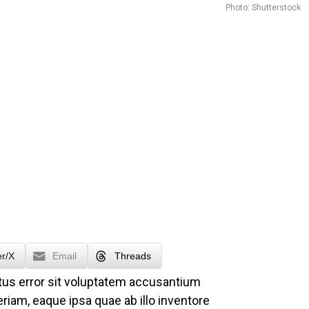
Photo: Shutterstock
er/X
Email
Threads
atus error sit voluptatem accusantium
iam, eaque ipsa quae ab illo inventore