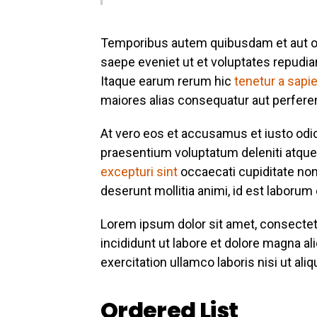
Temporibus autem quibusdam et aut off
saepe eveniet ut et voluptates repudi
Itaque earum rerum hic
tenetur a sapi
maiores alias consequatur aut perferen
At vero eos et accusamus et iusto odi
praesentium voluptatum deleniti atque
excepturi sint
occaecati cupiditate non 
deserunt mollitia animi, id est laborum
Lorem ipsum dolor sit amet, consectet
incididunt ut labore et dolore magna al
exercitation ullamco laboris nisi ut a
Ordered List