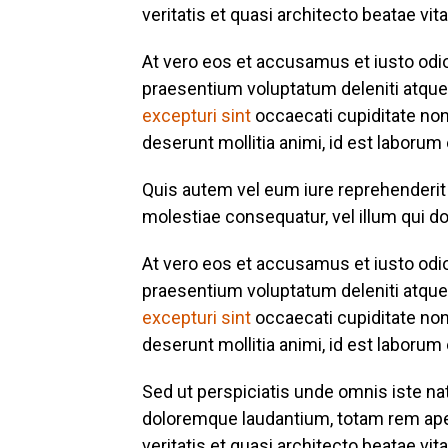
veritatis et quasi architecto beatae vit
At vero eos et accusamus et iusto odi
praesentium voluptatum deleniti atque
excepturi sint
occaecati cupiditate non 
deserunt mollitia animi, id est laborum
Quis autem vel eum iure reprehenderit q
molestiae consequatur, vel illum qui do
At vero eos et accusamus et iusto odi
praesentium voluptatum deleniti atque
excepturi sint
occaecati cupiditate non 
deserunt mollitia animi, id est laborum
Sed ut perspiciatis unde omnis iste n
doloremque laudantium, totam rem aper
veritatis et quasi architecto beatae vit