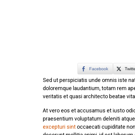
Facebook
Twitt
Sed ut perspiciatis unde omnis iste n
doloremque laudantium, totam rem aper
veritatis et quasi architecto beatae vit
At vero eos et accusamus et iusto odi
praesentium voluptatum deleniti atque
excepturi sint
occaecati cupiditate non 
deserunt mollitia animi, id est laborum