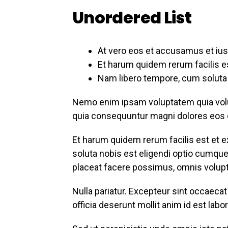
Unordered List
At vero eos et accusamus et ius
Et harum quidem rerum facilis es
Nam libero tempore, cum soluta n
Nemo enim ipsam voluptatem quia volupt
quia consequuntur magni dolores eos q
Et harum quidem rerum facilis est et e
soluta nobis est eligendi optio cumqu
placeat facere possimus, omnis volup
Nulla pariatur. Excepteur sint occaecat
officia deserunt mollit anim id est labo