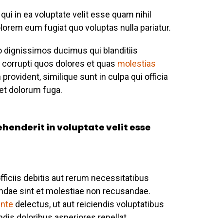
ui in ea voluptate velit esse quam nihil
lorem eum fugiat quo voluptas nulla pariatur.
o dignissimos ducimus qui blanditiis
 corrupti quos dolores et quas
molestias
provident, similique sunt in culpa qui officia
 et dolorum fuga.
ehenderit in voluptate velit esse
iciis debitis aut rerum necessitatibus
andae sint et molestiae non recusandae.
ente
delectus, ut aut reiciendis voluptatibus
dis doloribus asperiores repellat.