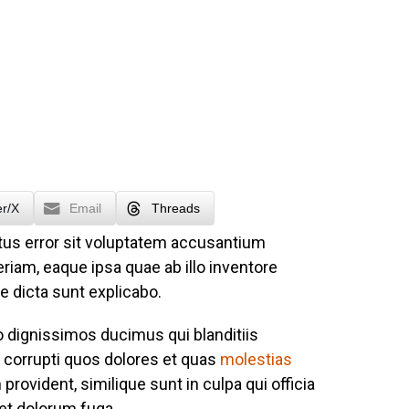
er/X
Email
Threads
atus error sit voluptatem accusantium
iam, eaque ipsa quae ab illo inventore
ae dicta sunt explicabo.
o dignissimos ducimus qui blanditiis
 corrupti quos dolores et quas
molestias
provident, similique sunt in culpa qui officia
 et dolorum fuga.