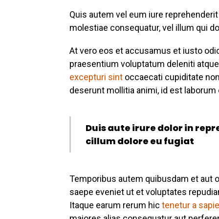
Quis autem vel eum iure reprehenderit q
molestiae consequatur, vel illum qui do
At vero eos et accusamus et iusto odi
praesentium voluptatum deleniti atque
excepturi sint
occaecati cupiditate non 
deserunt mollitia animi, id est laborum
Duis aute irure dolor in repr
cillum dolore eu fugiat
Temporibus autem quibusdam et aut off
saepe eveniet ut et voluptates repudi
Itaque earum rerum hic
tenetur a sapi
maiores alias consequatur aut perferen