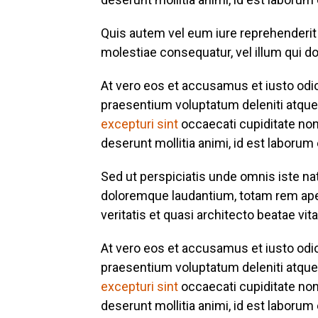
Quis autem vel eum iure reprehenderit q
molestiae consequatur, vel illum qui do
At vero eos et accusamus et iusto odi
praesentium voluptatum deleniti atque
excepturi sint
occaecati cupiditate non 
deserunt mollitia animi, id est laborum
Sed ut perspiciatis unde omnis iste n
doloremque laudantium, totam rem aper
veritatis et quasi architecto beatae vit
At vero eos et accusamus et iusto odi
praesentium voluptatum deleniti atque
excepturi sint
occaecati cupiditate non 
deserunt mollitia animi, id est laborum