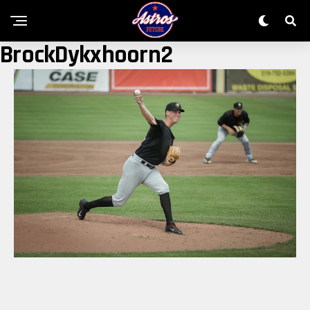
BrockDykxhoorn2